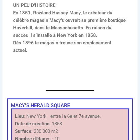
UN PEU D’HISTOIRE
En 1851, Rowland Hussey Macy, le créateur du
célèbre magasin Macy’s ouvrait sa première boutique
Haverhill, dans le Massachusetts. En raison du
succès il s’installe à New York en 1858.
Dès 1896 le magasin trouve son emplacement
actuel.
MACY’S HERALD SQUARE
Lieu
: New York entre la 6e et 7e avenue.
Date de création
: 1858
Surface
: 230 000 m2
Nombre d’étages
: 10